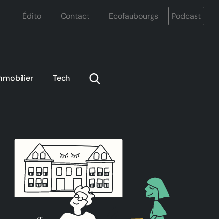
Édito
Contact
Ecofaubourgs
Podcast
mmobilier
Tech