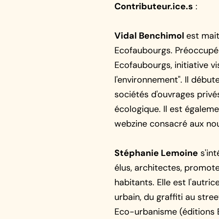
Contributeur.ice.s
:
Vidal Benchimol
est mait
Ecofaubourgs. Préoccupé d'
Ecofaubourgs, initiative visa
l'environnement". Il débu
sociétés d'ouvrages privés
écologique. Il est égaleme
webzine consacré aux nou
Stéphanie Lemoine
s'int
élus, architectes, promot
habitants. Elle est l'autri
urbain, du graffiti au stre
Eco-urbanisme (éditions 