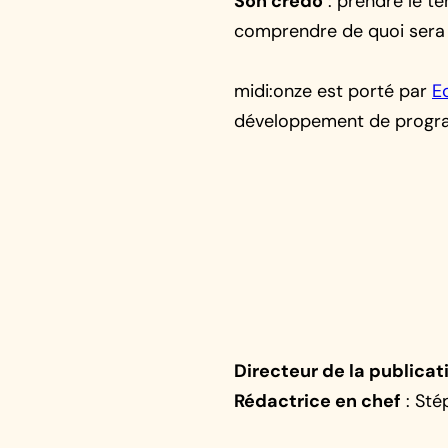
Son credo
: prendre le te
comprendre de quoi sera f
midi:onze est porté par
E
développement de progra
Directeur de la publicat
Rédactrice en chef
: Sté