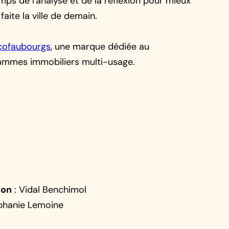
mps de l'analyse et de la réflexion pour mieux
aite la ville de demain.
cofaubourgs
, une marque dédiée au
mmes immobiliers multi-usage.
ion
: Vidal Benchimol
phanie Lemoine