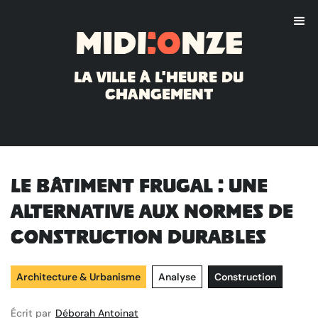
Midi
:o
nze
La ville à l'heure du
changement
Le bâtiment frugal : une
alternative aux normes de
construction durables
Architecture & Urbanisme
Analyse
Construction
Écrit par
Déborah Antoinat