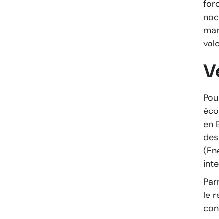
for
noc
mar
vale
V
Pou
éco
en 
des
(En
inte
Parm
le 
con