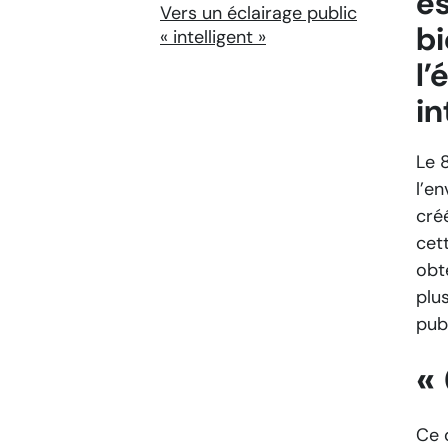
es
Vers un éclairage public
bi
« intelligent »
l’
in
Le 
l’en
créé
cet
obte
plu
pub
« 
Ce 