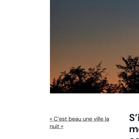
S’
« C’est beau une ville la
me
nuit »