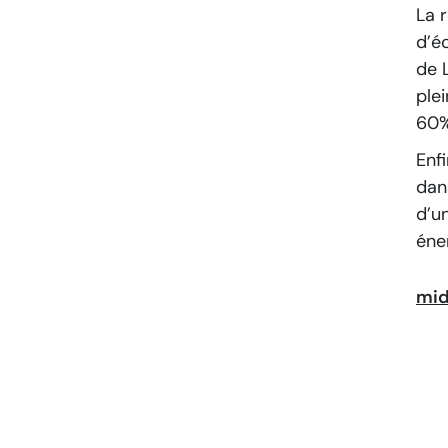
La 
d’é
de 
ple
60%
Enf
dan
d’un
éne
mid