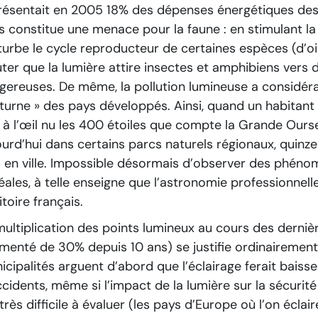
résentait en 2005 18% des dépenses énergétiques des
s constitue une menace pour la faune : en stimulant la
turbe le cycle reproducteur de certaines espèces (d’oi
uter que la lumière attire insectes et amphibiens vers
gereuses. De même, la pollution lumineuse a considér
turne » des pays développés. Ainsi, quand un habitan
r à l’œil nu les 400 étoiles que compte la Grande Ourse
ourd’hui dans certains parcs naturels régionaux, quinz
5 en ville. Impossible désormais d’observer des phéno
éales, à telle enseigne que l’astronomie professionnelle
itoire français.
multiplication des points lumineux au cours des derniè
menté de 30% depuis 10 ans) se justifie ordinairemen
icipalités arguent d’abord que l’éclairage ferait baisse
ccidents, même si l’impact de la lumière sur la sécurité
très difficile à évaluer (les pays d’Europe où l’on éclai