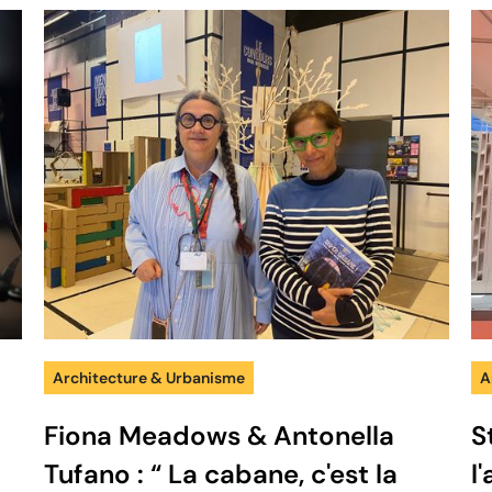
Architecture & Urbanisme
A
Fiona Meadows & Antonella
S
Tufano : “ La cabane, c'est la
l