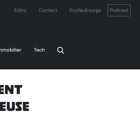
Édito
Contact
Ecofaubourgs
Podcast
mmobilier
Tech
gent
euse