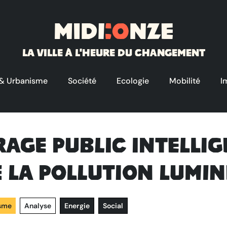
Midi
:o
nze
La ville à l'heure du changement
 & Urbanisme
Société
Ecologie
Mobilité
I
rage public intelli
 la pollution lumin
isme
Analyse
Energie
Social