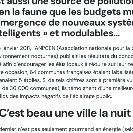
t aussi une source de pollutio
en la faune que les budgets m
émergence de nouveaux systèm
telligents » et modulables…
8 janvier 2011, l’ANPCEN (Association nationale pour la 
vironnement nocturnes) publiait les résultats du concours
 afin d’encourager les élus locaux à réduire sur leur te
te occasion, 64 communes françaises étaient labellisées
naient 5 étoiles. Si de tels chiffres sont à première vu
s de 36 000 communes), ils témoignent d’une meilleur
lics des impacts négatifs de l’éclairage public.
C’est beau une ville la nuit
dernier n’est pas seulement gourmand en énergie (sel