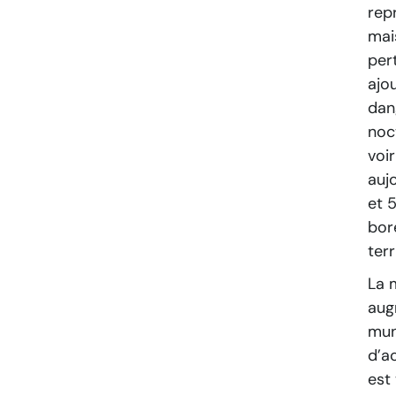
rep
mai
per
ajo
dan
noc
voi
auj
et 
bor
terr
La 
aug
mun
d’a
est 