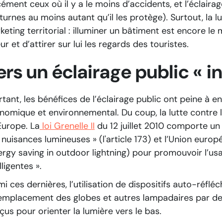
cément ceux où il y a le moins d’accidents, et l’éclai
turnes au moins autant qu’il les protège). Surtout, la l
keting territorial : illuminer un bâtiment est encore le
ur et d’attirer sur lui les regards des touristes.
ers un éclairage public « in
rtant, les bénéfices de l’éclairage public ont peine à e
nomique et environnemental. Du coup, la lutte contre l
Europe. La
loi Grenelle II
du 12 juillet 2010 comporte un 
 nuisances lumineuses » (l'article 173) et l’Union eur
ergy saving in outdoor lightning) pour promouvoir l’us
lligentes ».
i ces dernières, l’utilisation de dispositifs auto-réfléch
remplacement des globes et autres lampadaires par de
çus pour orienter la lumière vers le bas.