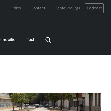
Édito
Contact
Ecofaubourgs
Podcast
mmobilier
Tech