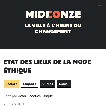
Midi
:o
nze
La ville à l'heure du
changement
Etat des lieux de la mode
éthique
Société
Enquête
Climat
Social
Écrit par
Jean-Jacques Fasquel
28 mars 2011