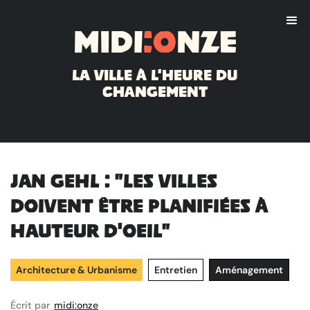
Midi
:o
nze
La ville à l'heure du
changement
Jan Gehl : "les villes
doivent être planifiées à
hauteur d'oeil"
Architecture & Urbanisme
Entretien
Aménagement
Écrit par
midi:onze