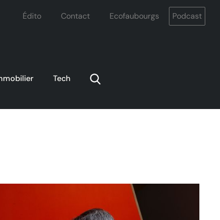
Édito
Contact
Ecofaubourgs
Podcast
mmobilier
Tech