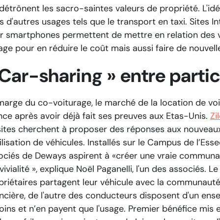
 détrônent les sacro-saintes valeurs de propriété. L'i
s d'autres usages tels que le transport en taxi. Sites I
r smartphones permettent de mettre en relation des v
age pour en réduire le coût mais aussi faire de nouvel
 Car-sharing » entre partic
marge du co-voiturage, le marché de la location de voit
nce après avoir déjà fait ses preuves aux Etas-Unis.
Zi
sites cherchent à proposer des réponses aux nouveaux
tilisation de véhicules. Installés sur le Campus de l’Es
ociés de Deways aspirent à
«créer une vraie communau
ivialité »
, explique Noël Paganelli, l'un des associés. L
priétaires partagent leur véhicule avec la communau
ancière, de l'autre des conducteurs disposent d'un ens
oins et n’en payent que l'usage. Premier bénéfice mis 