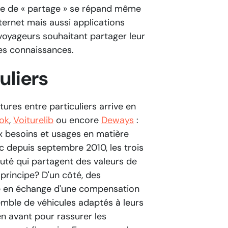
dée de « partage » se répand même
nternet mais aussi applications
oyageurs souhaitant partager leur
les connaissances.
uliers
ures entre particuliers arrive en
lok
,
Voiturelib
ou encore
Deways
:
 besoins et usages en matière
sec depuis septembre 2010, les trois
té qui partagent des valeurs de
e principe? D'un côté, des
té en échange d'une compensation
emble de véhicules adaptés à leurs
en avant pour rassurer les