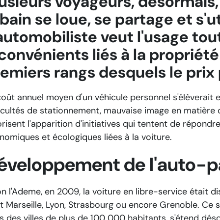
usieurs voyageurs, désormais, 
bain se loue, se partage et s'uti
automobiliste veut l'usage tou
convénients liés à la propriété
emiers rangs desquels le prix p
coût annuel moyen d'un véhicule personnel s'élèverait
ficultés de stationnement, mauvaise image en matière d'
orisent l'apparition d'initiatives qui tentent de répon
nomiques et écologiques liées à la voiture.
éveloppement de l'auto-p
n l'Ademe, en 2009, la voiture en libre-service était di
t Marseille, Lyon, Strasbourg ou encore Grenoble. Ce se
s des villes de plus de 100 000 habitants, s'étend dés