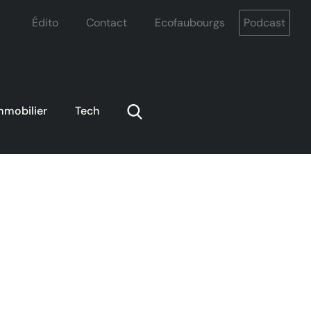
Édito
Contact
Ecofaubourgs
Podcast
mmobilier
Tech