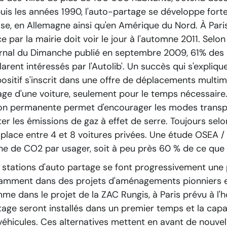
uis les années 1990, l'auto-partage se développe fo
sse, en Allemagne ainsi qu'en Amérique du Nord. À Pari
e par la mairie doit voir le jour à l'automne 2011. Selo
rnal du Dimanche publié en septembre 2009, 61% des 5
larent intéressés par l'Autolib'. Un succès qui s'expliq
positif s'inscrit dans une offre de déplacements multi
sage d'une voiture, seulement pour le temps nécessaire
on permanente permet d'encourager les modes transport
iter les émissions de gaz à effet de serre. Toujours sel
place entre 4 et 8 voitures privées. Une étude OSEA / 
ne de CO2 par usager, soit à peu près 60 % de ce que l
 stations d'auto partage se font progressivement une 
amment dans des projets d'aménagements pionniers en 
me dans le projet de la ZAC Rungis, à Paris prévu à l'h
tage seront installés dans un premier temps et la capac
véhicules. Ces alternatives mettent en avant de nouv