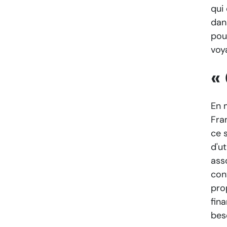
qui
dan
pou
voy
«
En 
Fra
ce 
d'u
ass
conv
pro
fin
bes