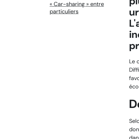
pl
« Car-sharing » entre
ur
particuliers
L'
in
pr
Le 
Dif
fav
éco
D
Selo
don
dan