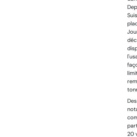
Dep
Sui
plac
Jou
déc
dis
l'u
faç
lim
rem
ton
Des
not
com
par
20 