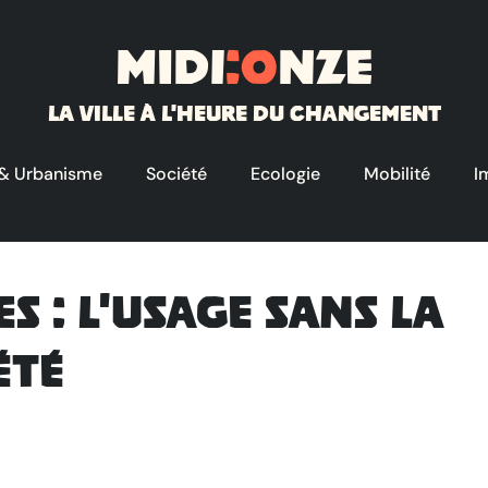
Midi
:o
nze
La ville à l'heure du changement
 & Urbanisme
Société
Ecologie
Mobilité
I
s : l'usage sans la
été