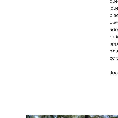
quel
lou
pla
que
ado
rod
app
n'a
ce 
Jea