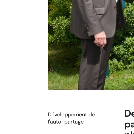
De
Développement de
pa
l'auto-partage