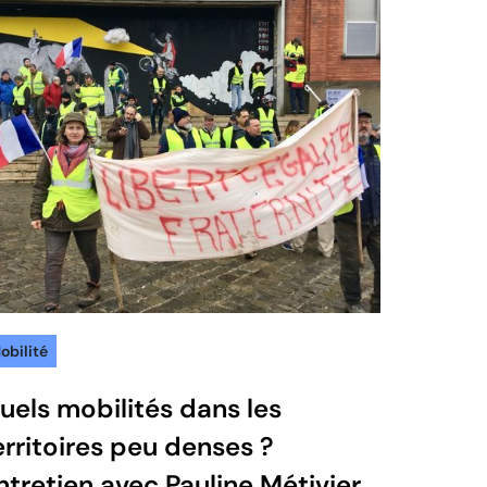
obilité
uels mobilités dans les
erritoires peu denses ?
ntretien avec Pauline Métivier