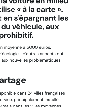
la voiture en milieu
lise « à la carte ».
t en s'épargnant les
 du véhicule, aux
rohibitif.
 en moyenne à 5000 euros.
écologie... d'autres aspects qui
dre aux nouvelles problématiques
artage
sponible dans 24 villes françaises
rvice, principalement installé
ormais dans les villes moyennes.